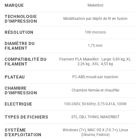
MARQUE
Makerbot
TECHNOLOGIE
Modélisation par dépôt de fil en fusion
D’IMPRESSION
RÉSOLUTION
100 microns
DIAMÈTRE DU
1,75 mm
FILAMENT
COMPATIBILITÉ DU
Filament PLA MakerBot : Large: 0,90 kg, XL:
FILAMENT
2,26 kg , XXL: 4,53 kg
PLATEAU
PC-ABS moulé par injection
CHAMBRE
Chambre fermée et chauffée
D’IMPRESSION
ELECTRIQUE
100-240V, 50-60Hz, 0,75-0,41A, 100W
TYPES DE FICHIERS
STL, OBJ, THING, MAKERBOT
SYSTÈME
Windows (7+), MAC OS X (10.7+), Linux
D’EXPLOITATION
(Ubuntu, Fedora)