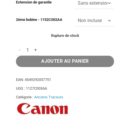
Extension de garantie
2éme bobine - 1152C002AA
Rupture de stock
quantité de Traceur CANON IPF PRO 4000 - 44 pouces - Stand
AJOUTER AU PANIER
EAN:
4549292057751
UGS :
1127C003AA
Catégorie :
Anciens Traceurs