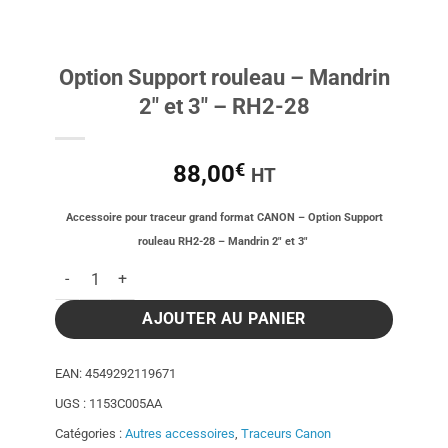
Option Support rouleau – Mandrin
2″ et 3″ – RH2-28
€
88,00
HT
Accessoire pour traceur grand format CANON – Option Support
rouleau RH2-28 – Mandrin 2″ et 3″
quantité de Option Support rouleau - Mandrin 2" et 3" - RH2-2
AJOUTER AU PANIER
EAN:
4549292119671
UGS :
1153C005AA
Catégories :
Autres accessoires
,
Traceurs Canon