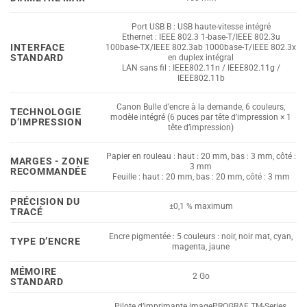
Port USB B : USB haute-vitesse intégré
Ethernet : IEEE 802.3 1-base-T/IEEE 802.3u
INTERFACE
100base-TX/IEEE 802.3ab 1000base-T/IEEE 802.3x
STANDARD
en duplex intégral
LAN sans fil : IEEE802.11n / IEEE802.11g /
IEEE802.11b
Canon Bulle d’encre à la demande, 6 couleurs,
TECHNOLOGIE
modèle intégré (6 puces par tête d’impression × 1
D’IMPRESSION
tête d’impression)
Papier en rouleau : haut : 20 mm, bas : 3 mm, côté :
MARGES - ZONE
3 mm
RECOMMANDÉE
Feuille : haut : 20 mm, bas : 20 mm, côté : 3 mm
PRÉCISION DU
±0,1 % maximum
TRACÉ
Encre pigmentée : 5 couleurs : noir, noir mat, cyan,
TYPE D’ENCRE
magenta, jaune
MÉMOIRE
2 Go
STANDARD
Pilote d’imprimante imagePROGRAF TM-Series,