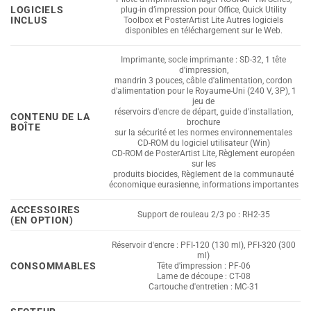
LOGICIELS
plug-in d’impression pour Office, Quick Utility
INCLUS
Toolbox et PosterArtist Lite Autres logiciels
disponibles en téléchargement sur le Web.
Imprimante, socle imprimante : SD-32, 1 tête
d'impression,
mandrin 3 pouces, câble d'alimentation, cordon
d'alimentation pour le Royaume-Uni (240 V, 3P), 1
jeu de
réservoirs d'encre de départ, guide d'installation,
CONTENU DE LA
brochure
BOÎTE
sur la sécurité et les normes environnementales
CD-ROM du logiciel utilisateur (Win)
CD-ROM de PosterArtist Lite, Règlement européen
sur les
produits biocides, Règlement de la communauté
économique eurasienne, informations importantes
ACCESSOIRES
Support de rouleau 2/3 po : RH2-35
(EN OPTION)
Réservoir d'encre : PFI-120 (130 ml), PFI-320 (300
ml)
CONSOMMABLES
Tête d'impression : PF-06
Lame de découpe : CT-08
Cartouche d'entretien : MC-31