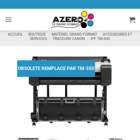
Passer
au
contenu
ACCUEIL
/
BOUTIQUE
/
MATÉRIEL GRAND FORMAT
/
ACCESSOIRES ET
SERVICES
/
TRACEURS CANON
/
IPF TM-300
OBSOLETE REMPLACE PAR TM-350