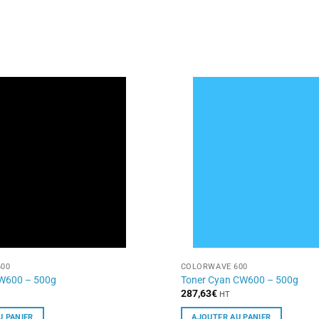
00
COLORWAVE 600
CW600 – 500g
Toner Cyan CW600 – 500g
287,63
€
HT
U PANIER
AJOUTER AU PANIER