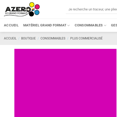
Passer
Recherche
au
pour :
contenu
ACCUEIL
MATÉRIEL GRAND FORMAT
CONSOMMABLES
GE
ACCUEIL
/
BOUTIQUE
/
CONSOMMABLES
/
PLUS COMMERCIALISÉ