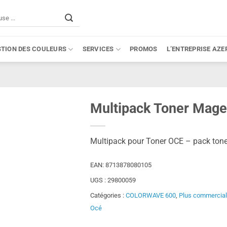
STION DES COULEURS
SERVICES
PROMOS
L’ENTREPRISE AZE
Multipack Toner Mage
Multipack pour Toner OCE – pack to
EAN:
8713878080105
UGS :
29800059
Catégories :
COLORWAVE 600
,
Plus commercial
Océ