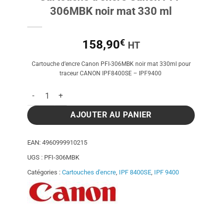
306MBK noir mat 330 ml
€
158,90
HT
Cartouche d’encre Canon PFI-306MBK noir mat 330ml pour
traceur CANON IPF8400SE – IPF9400
quantité de Cartouche d'encre Canon PFI-306MBK noir mat 33
AJOUTER AU PANIER
EAN:
4960999910215
UGS :
PFI-306MBK
Catégories :
Cartouches d'encre
,
IPF 8400SE
,
IPF 9400