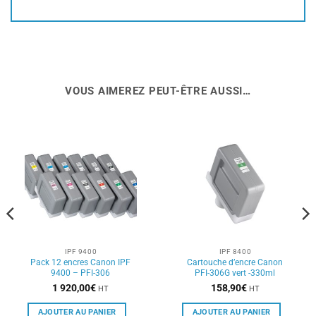
VOUS AIMEREZ PEUT-ÊTRE AUSSI…
IPF 9400
IPF 8400
Pack 12 encres Canon IPF
Cartouche d’encre Canon
9400 – PFI-306
PFI-306G vert -330ml
1 920,00
€
158,90
€
HT
HT
AJOUTER AU PANIER
AJOUTER AU PANIER