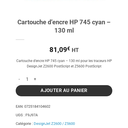
Cartouche d’encre HP 745 cyan –
130 ml
€
81,09
HT
Cartouche d’encre HP 745 cyan – 130 ml pour les traceurs HP
DesignJet Z2600 PostScript et Z5600 PostScript
quantité de Cartouche d'encre HP 745 cyan - 130 ml
AJOUTER AU PANIER
EAN:
0725184104602
UGS :
F9J97A
Catégorie :
DesignJet Z2600 / Z5600