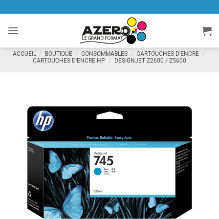
Passer
au
contenu
ACCUEIL
/
BOUTIQUE
/
CONSOMMABLES
/
CARTOUCHES D'ENCRE
/
CARTOUCHES D'ENCRE HP
/
DESIGNJET Z2600 / Z5600