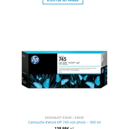
AJOUTER AU PANIER
DESIGNJET Z2600 / Z5600
Cartouche d’encre HP 745 noir photo – 300 ml
138,98
€
HT