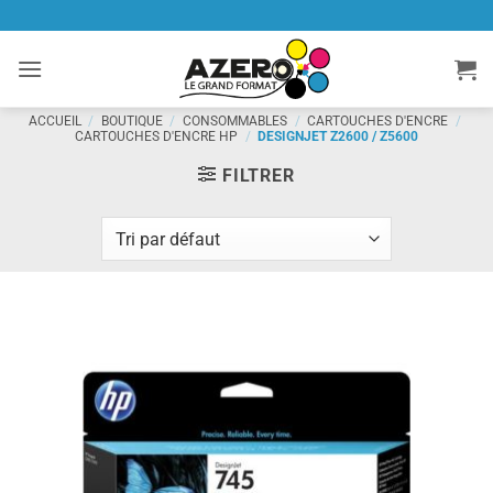
Passer
au
contenu
ACCUEIL
/
BOUTIQUE
/
CONSOMMABLES
/
CARTOUCHES D'ENCRE
/
CARTOUCHES D'ENCRE HP
/
DESIGNJET Z2600 / Z5600
FILTRER