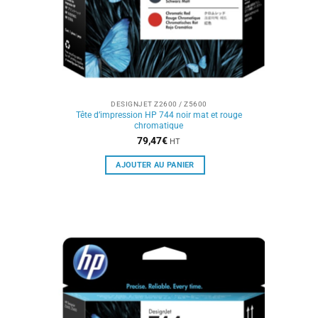
DESIGNJET Z2600 / Z5600
Tête d’impression HP 744 noir mat et rouge
chromatique
79,47
€
HT
AJOUTER AU PANIER