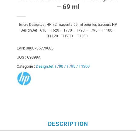
– 69 ml
Encre DesignJet HP 72 magenta 69 ml pour les traceurs HP
DesignJet T610 – T620 – T770 – T790 – T795 – T1100 –
T1120 – T1200 – T1300.
EAN:
0808736779685
UGS :
C9399A
Catégorie :
DesignJet T790 / T795 / T1300
DESCRIPTION