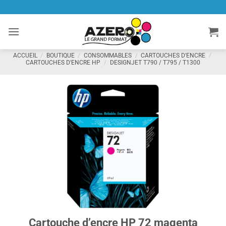
Passer
au
contenu
ACCUEIL
/
BOUTIQUE
/
CONSOMMABLES
/
CARTOUCHES D'ENCRE
/
CARTOUCHES D'ENCRE HP
/
DESIGNJET T790 / T795 / T1300
Cartouche d’encre HP 72 magenta