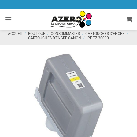
Passer
au
contenu
ACCUEIL
/
BOUTIQUE
/
CONSOMMABLES
/
CARTOUCHES D'ENCRE
/
CARTOUCHES D'ENCRE CANON
/
IPF TZ-30000