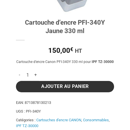
Cartouche d’encre PFI-340Y
Jaune 330 ml
€
150,00
HT
Cartouche d’encre Canon PFI-340Y 330 ml pour
IPF TZ-30000
quantité de Cartouche d'encre PFI-340Y Jaune 330 ml
AJOUTER AU PANIER
EAN:
8713878130213
UGS :
PFI-340Y
Catégories :
Cartouches d'encre CANON
,
Consommables
,
IPF TZ-30000