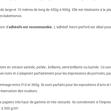
e large et 10 mètres de long de 450g à 900g. Elle est résistante à la plu
 les kakemonos.
ion d’
adhésifs est recommandée.
L’adhésif micro-perforé est idéal pou
ent en version satinée, perlée , brillante, semi-brillante ou lustrée. Ce son
n des noirs et s’adaptent parfaitement pour les impressions de portraits, 
age entre 310 et 360g. Ils sont parfaits pour les expositions d’arts et l
préservation des couleurs.
 papiers très haut de gamme et très texturés. Ils conviennent à l’impress
r à 300 g/m².