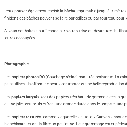
Vous pouvez également choisir la
bâche
imprimable jusqu’à 3 mètres d
finitions des bâches peuvent se faire par œillets ou par fourreau pour
Si vous souhaitez un affichage sur votre vitrine ou devanture, l’utilisat
lettres découpées.
Photographie
Les
papiers photos RC
(Couchage résine) sont très résistants. Ils exist
plus utilisés. Ils offrent de beaux contrastes et une belle reproductio
Les
papiers barytés
sont des papiers très haut de gamme avec un gramm
et une jolie texture. Ils offrent une grande durée dans le temps et une 
Les
papiers texturés
comme « aquarelle » et toile « Canvas » sont des
blanchissant et ont la fibre un peu jaune. Leur grammage est supérieu