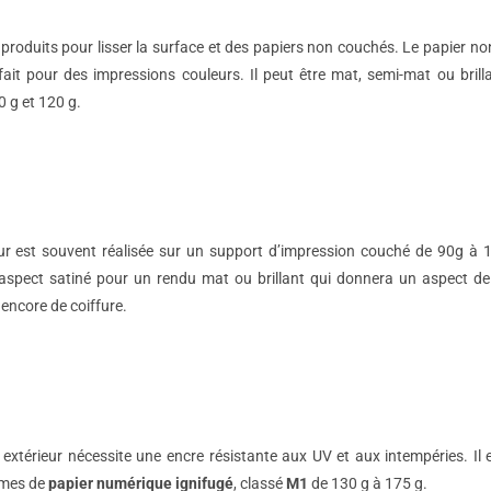
produits pour lisser la surface et des papiers non couchés. Le papier n
it pour des impressions couleurs. Il peut être mat, semi-mat ou brillan
 g et 120 g.
rieur est souvent réalisée sur un support d’impression couché de 90g 
spect satiné pour un rendu mat ou brillant qui donnera un aspect de pl
 encore de coiffure.
 extérieur nécessite une encre résistante aux UV et aux intempéries. Il 
mmes de
papier numérique ignifugé
, classé
M1
de 130 g à 175 g.