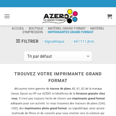
Passer
au
contenu
ACCUEIL
/
BOUTIQUE
/
MATÉRIEL GRAND FORMAT
/
MATÉRIEL
D'IMPRESSION
/
IMPRIMANTES GRAND FORMAT
FILTRER
Signalétique
44"/111,8cm
TROUVEZ VOTRE IMPRIMANTE GRAND
FORMAT
découvrez notre gamme de
traceur de plans
A0, A1, A2 de la marque
Canon, Epson ou HP sur AZERO et bénéficiez de la
livraison gratuite chez
vous
. Il n’est pas toujours facile de choisir une
imprimante grand format
adéquate pour son activité. Ici vous trouverez des traceurs de plans (CAO,
CAD), des
imprimantes photo grand format
ou signalétique, ainsi qu’une
multitude de filtres et de conseils pour vous orienter vers la solution qui