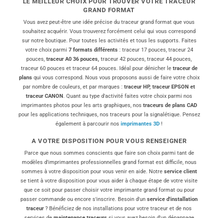
LE MEILLEUR CHOIX POUR TROUVER VOTRE TRACEUR
GRAND FORMAT
Vous avez peut-être une idée précise du traceur grand format que vous
souhaitez acquérir. Vous trouverez forcément celui qui vous correspond
sur notre boutique. Pour toutes les activités et tous les supports. Faites
votre choix parmi
7 formats différents
: traceur 17 pouces, traceur 24
pouces,
traceur A0 36 pouces,
traceur 42 pouces, traceur 44 pouces,
traceur 60 pouces et traceur 64 pouces. Idéal pour dénicher le
traceur de
plans
qui vous correspond. Nous vous proposons aussi de faire votre choix
par nombre de couleurs, et par marques :
traceur HP, traceur EPSON et
traceur CANON
. Quant au type d'activité faites votre choix parmi nos
imprimantes photos pour les arts graphiques, nos
traceurs de plans CAD
pour les applications techniques, nos traceurs pour la signalétique. Pensez
également à parcourir nos
imprimantes 3D
!
A VOTRE DISPOSITION POUR VOUS RENSEIGNER
Parce que nous sommes conscients que faire son choix parmi tant de
modèles d'imprimantes professionnelles grand format est difficile, nous
sommes à votre disposition pour vous venir en aide. Notre
service client
se tient à votre disposition pour vous aider à chaque étape de votre visite
que ce soit pour passer choisir votre imprimante grand format ou pour
passer commande ou encore s'inscrire. Besoin d'un
service d'installation
traceur
? Bénéficiez de nos installations pour votre traceur et de nos
services de
maintenance traceurs
si vous avez besoin d'un dépannage