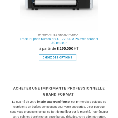
du
produit
IMPRIMANTES GRAND FORMAT
Traceur Epson Surecolor SC-T7700DM PS avec scanner
A0 couleur
à partir de
8 290,00
€
HT
CHOIX DES OPTIONS
Ce
produit
a
plusieurs
variations.
ACHETER UNE IMPRIMANTE PROFESSIONNELLE
Les
GRAND FORMAT
options
peuvent
La qualité de votre
imprimante grand format
est primordiale puisque ça
représente un budget conséquent pour votre entreprise. C'est pourquoi
être
nous vous proposons ce qui se fait de meilleur sur le marché. Pour équiper
choisies
votre cabinet d'architectes, votre bureau d'études, votre administration,