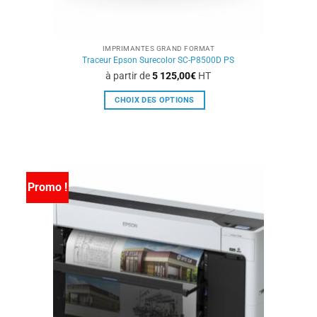
IMPRIMANTES GRAND FORMAT
Traceur Epson Surecolor SC-P8500D PS
à partir de
5 125,00
€
HT
CHOIX DES OPTIONS
Ce
produit
a
plusieurs
variations.
Promo !
Les
options
peuvent
être
choisies
sur
la
page
du