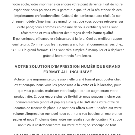
sur
votre école, votre imprimerie ou encore votre point de vente. Fort de notre
la
expérience nous pouvons vous garantir la qualité et la résistance de ces
page
imprimantes professionnelles
. Grâce à de nombreux tests réalisés sur
du
chaque modèle d'imprimantes grand format que vous pouvez retrouver sur
produit
cette page; nous sommes en mesure de vous certifier qu'elles sont
résistantes et vous offriront des tirages de
très haute qualité
.
Ergonomiques, efficaces et résistantes à la fois. Ceci au meilleur rapport
qualité prix. Comme tous les traceurs grand format commercialisés chez
"AZERO le grand format". Elles sont très simples à manipuler et à déplacer
grâce à leurs stands à roulettes.
VOTRE SOLUTION D'IMPRESSION NUMÉRIQUE GRAND
FORMAT ALL INCLUSIVE
Acheter une imprimante professionnelle grand format peut coûter cher,
c'est pourquoi nous vous les proposons
à la vente et à la location,
pour
que vous puissiez maîtriser votre budget tout en augmentant votre
productivité. Et pour encore plus de flexibilité, nous pouvons inclure vos
consommables
(encre et papier) ainsi que le SAV dans votre offre de
location de traceur de plans. Ce sont nos
offres au m²
. Basées sur votre
volume d'impression mensuel nous estimons vos besoins en encre et en
papier et nous l'incluons dans votre mensualisation de location. Pratique
non ? Vous restez concentré sur votre métier, on s'occupe de tout.