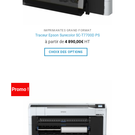
produit
IMPRIMANTES GRAND FORMAT
Traceur Epson Surecolor SC-T7700D PS
à partir de
4 890,00
€
HT
CHOIX DES OPTIONS
Ce
produit
a
plusieurs
variations.
Promo !
Les
options
peuvent
être
choisies
sur
la
page