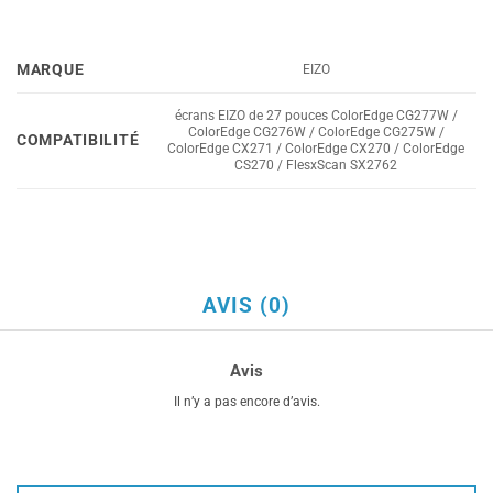
MARQUE
EIZO
écrans EIZO de 27 pouces ColorEdge CG277W /
ColorEdge CG276W / ColorEdge CG275W /
COMPATIBILITÉ
ColorEdge CX271 / ColorEdge CX270 / ColorEdge
CS270 / FlesxScan SX2762
AVIS (0)
Avis
Il n’y a pas encore d’avis.