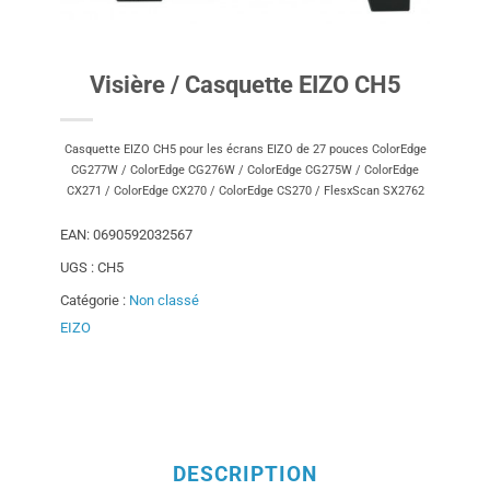
Visière / Casquette EIZO CH5
Casquette EIZO CH5 pour les écrans EIZO de 27 pouces ColorEdge
CG277W / ColorEdge CG276W / ColorEdge CG275W / ColorEdge
CX271 / ColorEdge CX270 / ColorEdge CS270 / FlesxScan SX2762
EAN:
0690592032567
UGS :
CH5
Catégorie :
Non classé
EIZO
DESCRIPTION