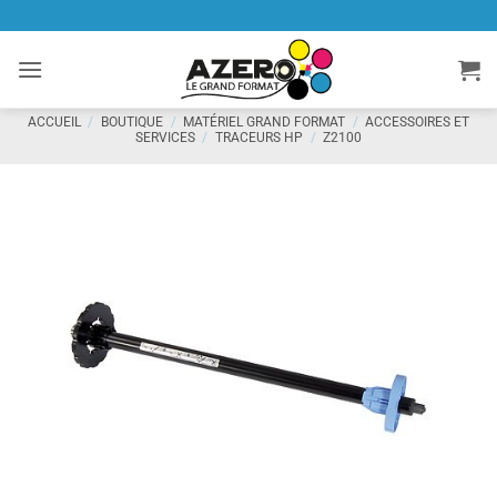
Passer
au
contenu
ACCUEIL
/
BOUTIQUE
/
MATÉRIEL GRAND FORMAT
/
ACCESSOIRES ET
SERVICES
/
TRACEURS HP
/
Z2100