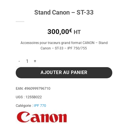
Stand Canon – ST-33
€
300,00
HT
Accessoires pour traceurs grand format CANON – Stand
Canon – ST-33 – IPF 750/755
quantité de Stand Canon - ST-33
AJOUTER AU PANIER
EAN:
4960999796710
UGS :
1255B022
Catégorie :
IPF 770