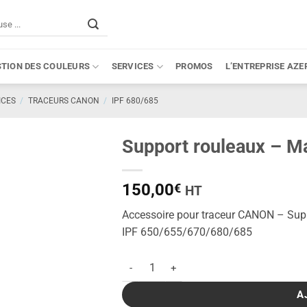
STION DES COULEURS
SERVICES
PROMOS
L’ENTREPRISE AZE
ICES
/
TRACEURS CANON
/
IPF 680/685
Support rouleaux – M
150,00
€
HT
Accessoire pour traceur CANON – Sup
IPF 650/655/670/680/685
quantité de Support rouleaux - Mandrin 2
A