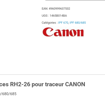
EAN:
4960999637532
UGS :
1465B014BA
Catégories :
IPF 670
,
IPF 680/685
ouces RH2-26 pour traceur CANON
70/680/685