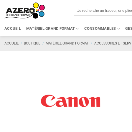
Passer
Recherche
au
pour :
contenu
ACCUEIL
MATÉRIEL GRAND FORMAT
CONSOMMABLES
GE
ACCUEIL
/
BOUTIQUE
/
MATÉRIEL GRAND FORMAT
/
ACCESSOIRES ET SERV