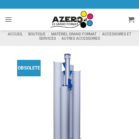
Passer
au
contenu
ACCUEIL
/
BOUTIQUE
/
MATÉRIEL GRAND FORMAT
/
ACCESSOIRES ET
SERVICES
/
AUTRES ACCESSOIRES
OBSOLETE