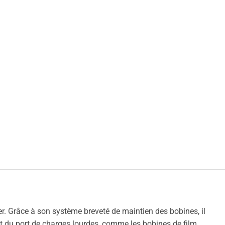
ier. Grâce à son système breveté de maintien des bobines, il
nt du port de charges lourdes, comme les bobines de film