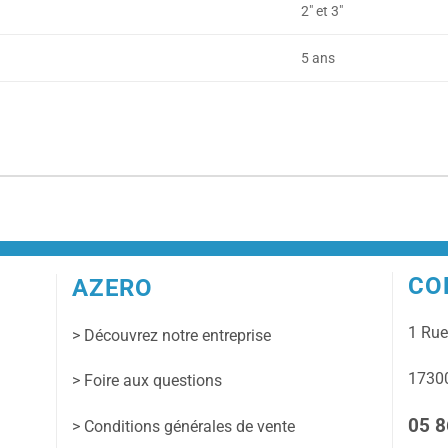
2" et 3"
5 ans
CO
AZERO
1 Ru
> Découvrez notre entreprise
17300
> Foire aux questions
05 8
> Conditions générales de vente