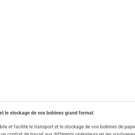
 et le stockage de vos bobines grand format
ile et facilite le transport et le stockage de vos bobines de pap
 un confort de travail aux différents opérateurs en les soulagea