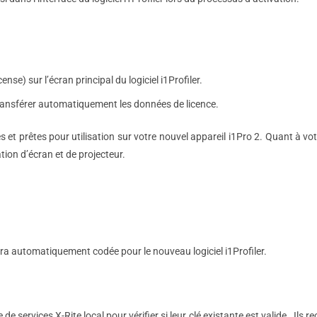
nse) sur l’écran principal du logiciel i1Profiler.
 transférer automatiquement les données de licence.
es et prêtes pour utilisation sur votre nouvel appareil i1Pro 2. Quant à vo
tion d’écran et de projecteur.
 sera automatiquement codée pour le nouveau logiciel i1Profiler.
ervices X-Rite local pour vérifier si leur clé existante est valide. Ils re