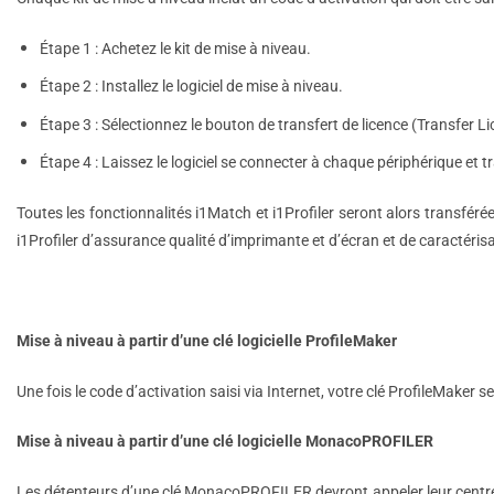
Étape 1 : Achetez le kit de mise à niveau.
Étape 2 : Installez le logiciel de mise à niveau.
Étape 3 : Sélectionnez le bouton de transfert de licence (Transfer Lice
Étape 4 : Laissez le logiciel se connecter à chaque périphérique et
Toutes les fonctionnalités i1Match et i1Profiler seront alors transféré
i1Profiler d’assurance qualité d’imprimante et d’écran et de caractérisa
Mise à niveau à partir d’une clé logicielle ProfileMaker
Une fois le code d’activation saisi via Internet, votre clé ProfileMaker
Mise à niveau à partir d’une clé logicielle MonacoPROFILER
Les détenteurs d’une clé MonacoPROFILER devront appeler leur centre de s