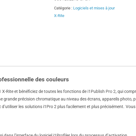
Catégorie :
Logiciels et mises à jour
X-Rite
ofessionnelle des couleurs
 X-Rite et bénéficiez de toutes les fonctions de
i1Publish Pro 2
, qui compr
e une grande précision chromatique au niveau des écrans, appareils phot
d’utiliser les solutions i1Pro 2 plus facilement et plus précisément. Vous
i dans l’interface du logiciel i1Profiler lors du processus d’activation.