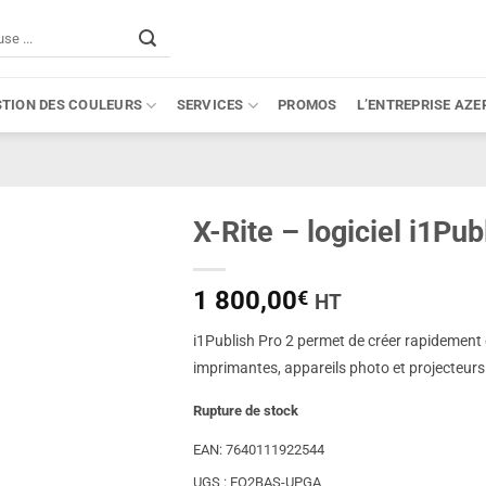
STION DES COULEURS
SERVICES
PROMOS
L’ENTREPRISE AZE
X-Rite – logiciel i1Pu
1 800,00
€
HT
i1Publish Pro 2 permet de créer rapidement 
imprimantes, appareils photo et projecteurs
Rupture de stock
EAN:
7640111922544
UGS :
EO2BAS-UPGA