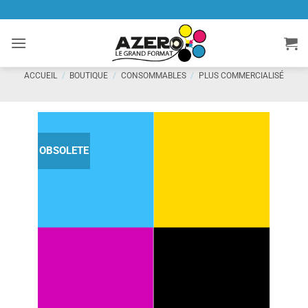
Passer
au
contenu
ACCUEIL
/
BOUTIQUE
/
CONSOMMABLES
/
PLUS COMMERCIALISÉ
OBSOLETE