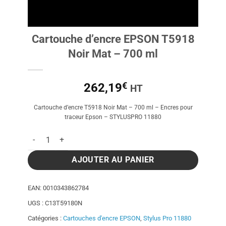
Cartouche d’encre EPSON T5918
Noir Mat – 700 ml
€
262,19
HT
Cartouche d’encre T5918 Noir Mat – 700 ml – Encres pour
traceur Epson – STYLUSPRO 11880
quantité de Cartouche d'encre EPSON T5918 Noir Mat - 700 m
AJOUTER AU PANIER
EAN:
0010343862784
UGS :
C13T59180N
Catégories :
Cartouches d'encre EPSON
,
Stylus Pro 11880