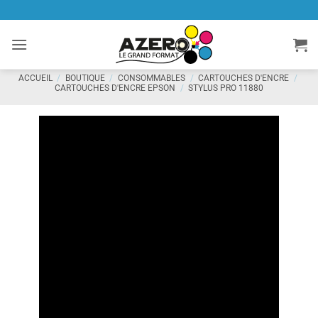
Passer
au
contenu
ACCUEIL
/
BOUTIQUE
/
CONSOMMABLES
/
CARTOUCHES D'ENCRE
/
CARTOUCHES D'ENCRE EPSON
/
STYLUS PRO 11880