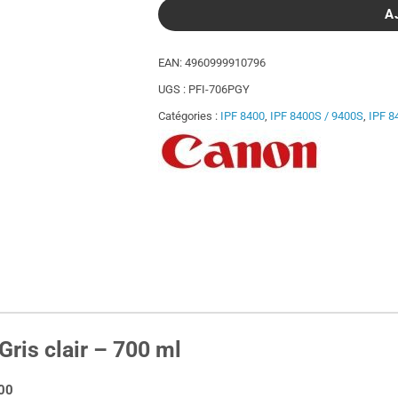
A
EAN:
4960999910796
UGS :
PFI-706PGY
Catégories :
IPF 8400
,
IPF 8400S / 9400S
,
IPF 8
ris clair – 700 ml
00