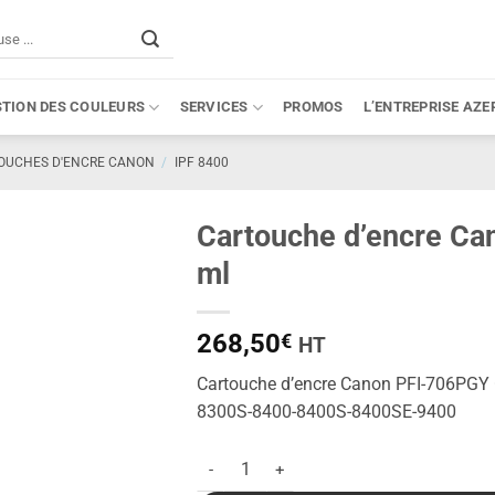
STION DES COULEURS
SERVICES
PROMOS
L’ENTREPRISE AZE
OUCHES D'ENCRE CANON
/
IPF 8400
Cartouche d’encre Can
ml
268,50
€
HT
Cartouche d’encre Canon PFI-706PGY G
8300S-8400-8400S-8400SE-9400
quantité de Cartouche d'encre Canon PFI-7