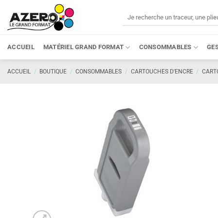
Passer
Recherche
au
pour :
contenu
ACCUEIL
MATÉRIEL GRAND FORMAT
CONSOMMABLES
GE
ACCUEIL
/
BOUTIQUE
/
CONSOMMABLES
/
CARTOUCHES D'ENCRE
/
CART