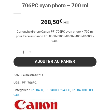
706PC cyan photo – 700 ml
€
268,50
HT
Cartouche d’encre Canon PFI-706PC cyan photo – 700 ml
pour traceurs Canon IPF 8300-8300S-8400-8400S-8400SE-
9400
quantité de Cartouche d'encre Canon PFI-706PC cyan photo -
AJOUTER AU PANIER
EAN:
4960999910741
UGS :
PFI-706PC
Catégories :
IPF 8400
,
IPF 8400S / 9400S
,
IPF 8400SE
,
IPF
9400