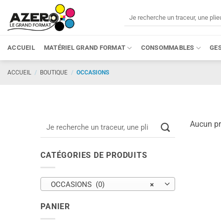
Passer
Recherche
au
pour :
contenu
ACCUEIL
MATÉRIEL GRAND FORMAT
CONSOMMABLES
GE
ACCUEIL
/
BOUTIQUE
/
OCCASIONS
Recherche
Aucun pr
pour :
CATÉGORIES DE PRODUITS
OCCASIONS (0)
×
PANIER