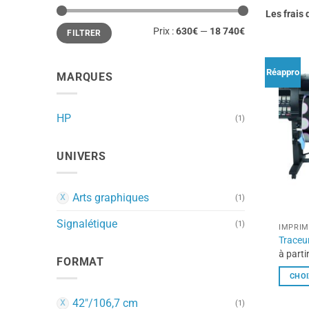
Les frais 
Prix
Prix
Prix :
630€
—
18 740€
FILTRER
min
max
Réappro
MARQUES
HP
(1)
UNIVERS
Arts graphiques
(1)
Signalétique
(1)
IMPRI
Traceu
à parti
FORMAT
CHOI
Ce
42"/106,7 cm
(1)
produi