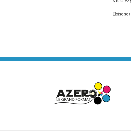
N'hésitez 
Eloïse se t