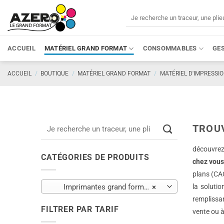
Passer
Recherche
au
pour :
contenu
ACCUEIL
MATÉRIEL GRAND FORMAT
CONSOMMABLES
GE
ACCUEIL
/
BOUTIQUE
/
MATÉRIEL GRAND FORMAT
/
MATÉRIEL D'IMPRESSI
Recherche
TROU
pour :
découvre
CATÉGORIES DE PRODUITS
chez vou
plans (CA
Imprimantes grand format (67)
×
la soluti
remplissa
FILTRER PAR TARIF
vente ou à