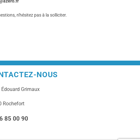
@azero.fr
stions, n'hésitez pas à la solliciter.
NTACTEZ-NOUS
e
Édouard Grimaux
 Rochefort
6 85 00 90