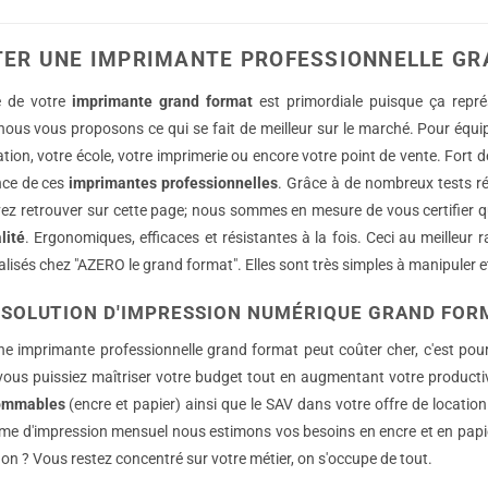
rs
ER UNE IMPRIMANTE PROFESSIONNELLE G
ons.
é de votre
imprimante grand format
est primordiale puisque ça repré
s
ous vous proposons ce qui se fait de meilleur sur le marché. Pour équipe
t
tion, votre école, votre imprimerie ou encore votre point de vente. Fort 
ance de ces
imprimantes professionnelles
. Grâce à de nombreux tests r
s
z retrouver sur cette page; nous sommes en mesure de vous certifier qu'
lité
. Ergonomiques, efficaces et résistantes à la fois. Ceci au meilleur
isés chez "AZERO le grand format". Elles sont très simples à manipuler et
t
 SOLUTION D'IMPRESSION NUMÉRIQUE GRAND FORM
ne imprimante professionnelle grand format peut coûter cher, c'est po
ous puissiez maîtriser votre budget tout en augmentant votre productivit
ommables
(encre et papier) ainsi que le SAV dans votre offre de locatio
me d'impression mensuel nous estimons vos besoins en encre et en papier
on ? Vous restez concentré sur votre métier, on s'occupe de tout.