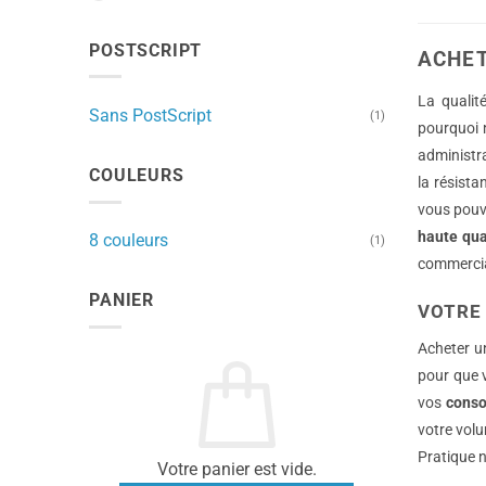
a
plusieu
POSTSCRIPT
ACHET
variati
Les
La qualit
Sans PostScript
(1)
option
pourquoi n
peuven
administra
être
COULEURS
la résist
choisie
vous pouve
sur
haute qua
la
8 couleurs
(1)
page
commercial
du
PANIER
produi
VOTRE
Acheter u
pour que v
vos
cons
votre volu
Pratique n
Votre panier est vide.