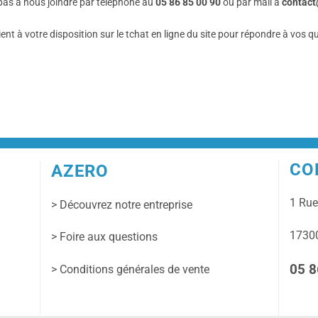
pas à nous joindre par téléphone au
05 86 85 00 90
ou par mail à
contact
ient à votre disposition sur le tchat en ligne du site pour répondre à vos que
CO
AZERO
1 Ru
> Découvrez notre entreprise
17300
> Foire aux questions
05 8
> Conditions générales de vente