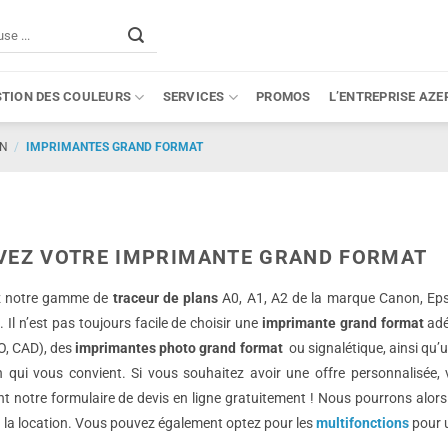
STION DES COULEURS
SERVICES
PROMOS
L’ENTREPRISE AZE
ON
/
IMPRIMANTES GRAND FORMAT
VEZ VOTRE IMPRIMANTE GRAND FORMAT
z notre gamme de
traceur de plans
A0, A1, A2 de la marque Canon, Eps
s
. Il n’est pas toujours facile de choisir une
imprimante grand format
adé
O, CAD), des
imprimantes photo grand format
ou signalétique, ainsi qu’u
on qui vous convient. Si vous souhaitez avoir une offre personnalis
nt notre formulaire de devis en ligne gratuitement ! Nous pourrons alor
 la location. Vous pouvez également optez pour les
multifonctions
pour 