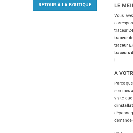
RETOUR À LA BOUTIQUE
LE ME
Vous avez
correspond
traceur 2
traceur d
traceur 
traceurs 
!
A VOTR
Parce que
sommes à 
visite qu
d'installa
dépannage
demande de