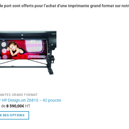
de port sont offerts pour l’achat d’une imprimante grand format sur notre
MANTES GRAND FORMAT
r HP DesignJet Z6810 – 42 pouces
r de
8 590,00
€
HT
X DES OPTIONS
t