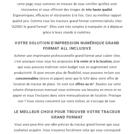
produit
cette page; nous sommes en mesure de vous certifier qu'elles sont
résistantes et vous offriront des tirages de
très haute qualité
.
Ergonomiques, efficaces et résistantes à la fois. Ceci au meilleur rapport
qualité prix. Comme tous les traceurs grand format commercialisés chez
"AZERO le grand format". Elles sont très simples à manipuler et à déplacer
grâce à leurs stands à roulettes.
VOTRE SOLUTION D'IMPRESSION NUMÉRIQUE GRAND
FORMAT ALL INCLUSIVE
Acheter une imprimante professionnelle grand format peut coûter cher,
c'est pourquoi nous vous les proposons
à la vente et à la location,
pour
que vous puissiez maîtriser votre budget tout en augmentant votre
productivité. Et pour encore plus de flexibilité, nous pouvons inclure vos
consommables
(encre et papier) ainsi que le SAV dans votre offre de
location de traceur de plans. Ce sont nos
offres au m²
. Basées sur votre
volume d'impression mensuel nous estimons vos besoins en encre et en
papier et nous l'incluons dans votre mensualisation de location. Pratique
non ? Vous restez concentré sur votre métier, on s'occupe de tout.
LE MEILLEUR CHOIX POUR TROUVER VOTRE TRACEUR
GRAND FORMAT
Vous avez peut-être une idée précise du traceur grand format que vous
souhaitez acquérir. Vous trouverez forcément celui qui vous correspond