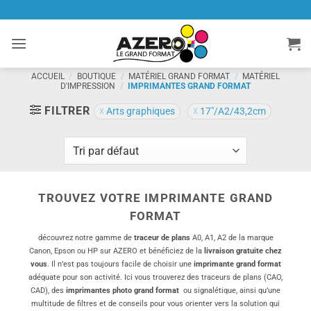
Passer
au
contenu
ACCUEIL
/
BOUTIQUE
/
MATÉRIEL GRAND FORMAT
/
MATÉRIEL
D'IMPRESSION
/
IMPRIMANTES GRAND FORMAT
FILTRER
Arts graphiques
17"/A2/43,2cm
TROUVEZ VOTRE IMPRIMANTE GRAND
FORMAT
découvrez notre gamme de
traceur de plans
A0, A1, A2 de la marque
Canon, Epson ou HP sur AZERO et bénéficiez de la
livraison gratuite chez
vous
. Il n’est pas toujours facile de choisir une
imprimante grand format
adéquate pour son activité. Ici vous trouverez des traceurs de plans (CAO,
CAD), des
imprimantes photo grand format
ou signalétique, ainsi qu’une
multitude de filtres et de conseils pour vous orienter vers la solution qui