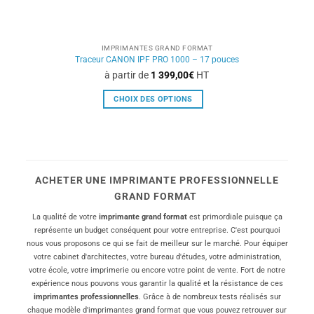
IMPRIMANTES GRAND FORMAT
Traceur CANON IPF PRO 1000 – 17 pouces
à partir de
1 399,00
€
HT
CHOIX DES OPTIONS
Ce
produit
a
plusieurs
variations.
ACHETER UNE IMPRIMANTE PROFESSIONNELLE
Les
GRAND FORMAT
options
peuvent
La qualité de votre
imprimante grand format
est primordiale puisque ça
représente un budget conséquent pour votre entreprise. C'est pourquoi
être
nous vous proposons ce qui se fait de meilleur sur le marché. Pour équiper
choisies
votre cabinet d'architectes, votre bureau d'études, votre administration,
sur
votre école, votre imprimerie ou encore votre point de vente. Fort de notre
la
expérience nous pouvons vous garantir la qualité et la résistance de ces
page
imprimantes professionnelles
. Grâce à de nombreux tests réalisés sur
du
chaque modèle d'imprimantes grand format que vous pouvez retrouver sur