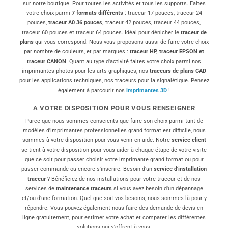
sur notre boutique. Pour toutes les activités et tous les supports. Faites
votre choix parmi
7 formats différents
: traceur 17 pouces, traceur 24
pouces,
traceur A0 36 pouces,
traceur 42 pouces, traceur 44 pouces,
traceur 60 pouces et traceur 64 pouces. Idéal pour dénicher le
traceur de
plans
qui vous correspond. Nous vous proposons aussi de faire votre choix
par nombre de couleurs, et par marques :
traceur HP, traceur EPSON et
traceur CANON
. Quant au type d'activité faites votre choix parmi nos
imprimantes photos pour les arts graphiques, nos
traceurs de plans CAD
pour les applications techniques, nos traceurs pour la signalétique. Pensez
également à parcourir nos
imprimantes 3D
!
A VOTRE DISPOSITION POUR VOUS RENSEIGNER
Parce que nous sommes conscients que faire son choix parmi tant de
modèles d'imprimantes professionnelles grand format est difficile, nous
sommes à votre disposition pour vous venir en aide. Notre
service client
se tient à votre disposition pour vous aider à chaque étape de votre visite
que ce soit pour passer choisir votre imprimante grand format ou pour
passer commande ou encore s'inscrire. Besoin d'un
service d'installation
traceur
? Bénéficiez de nos installations pour votre traceur et de nos
services de
maintenance traceurs
si vous avez besoin d'un dépannage
et/ou d'une formation. Quel que soit vos besoins, nous sommes là pour y
répondre. Vous pouvez également nous faire des demande de devis en
ligne gratuitement, pour estimer votre achat et comparer les différentes
solutions qui s'offrent à vous.