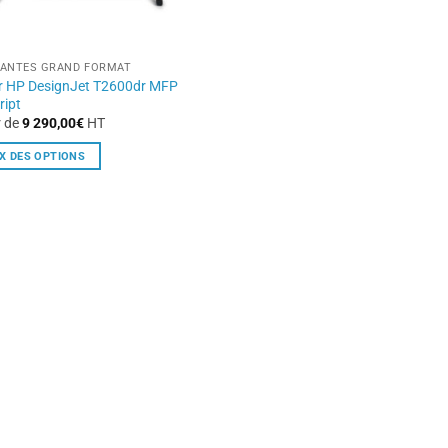
MANTES GRAND FORMAT
r HP DesignJet T2600dr MFP
ript
r de
9 290,00
€
HT
X DES OPTIONS
t
rs
ons.
s
t
s