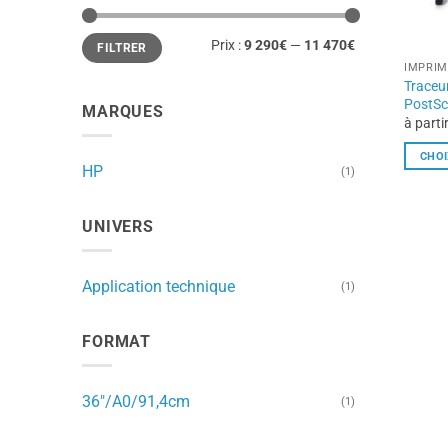
Prix
Prix
Prix :
9 290€
—
11 470€
FILTRER
min
max
IMPRI
Traceu
PostSc
MARQUES
à parti
CHOI
HP
(1)
Ce
produi
a
UNIVERS
plusieu
variati
Application technique
(1)
Les
option
peuven
FORMAT
être
choisie
36"/A0/91,4cm
sur
(1)
la
page