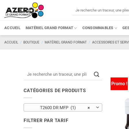
Passer
Recherche
au
pour :
contenu
ACCUEIL
MATÉRIEL GRAND FORMAT
CONSOMMABLES
GE
ACCUEIL
/
BOUTIQUE
/
MATÉRIEL GRAND FORMAT
/
ACCESSOIRES ET SERV
Recherche
pour :
Promo !
CATÉGORIES DE PRODUITS
T2600 DR MFP (1)
×
FILTRER PAR TARIF