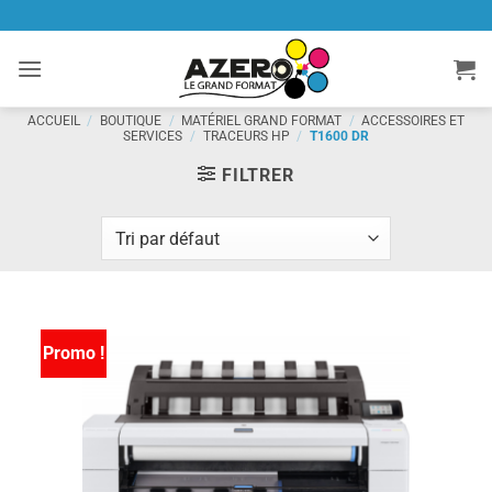
Passer
au
contenu
ACCUEIL
/
BOUTIQUE
/
MATÉRIEL GRAND FORMAT
/
ACCESSOIRES ET
SERVICES
/
TRACEURS HP
/
T1600 DR
FILTRER
Promo !