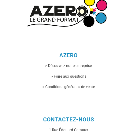
sur
la
page
du
produit
AZERO
> Découvrez notre entreprise
> Foire aux questions
> Conditions générales de vente
CONTACTEZ-NOUS
1 Rue
Édouard Grimaux