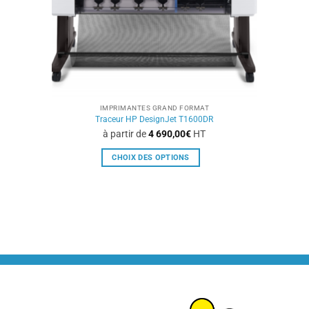
IMPRIMANTES GRAND FORMAT
Traceur HP DesignJet T1600DR
à partir de
4 690,00
€
HT
CHOIX DES OPTIONS
Ce
produit
a
plusieurs
variations.
Les
options
peuvent
être
choisies