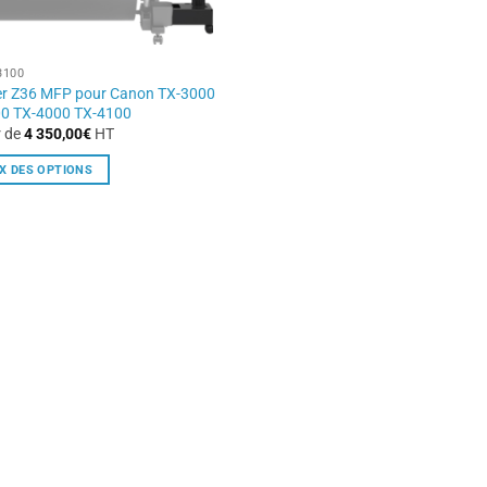
3100
r Z36 MFP pour Canon TX-3000
0 TX-4000 TX-4100
r de
4 350,00
€
HT
X DES OPTIONS
t
rs
ons.
s
t
s