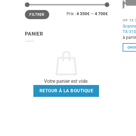
Prix
Prix
Prix :
4 350€
—
4 700€
FILTRER
min
max
IPF TX 
Scanne
TX-310
PANIER
à parti
CHOI
Ce
produi
a
plusieu
Votre panier est vide.
variati
Les
RETOUR À LA BOUTIQUE
option
peuven
être
choisie
sur
la
page