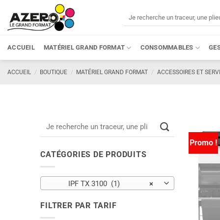
Passer
Recherche
au
pour :
contenu
ACCUEIL
MATÉRIEL GRAND FORMAT
CONSOMMABLES
GE
ACCUEIL
/
BOUTIQUE
/
MATÉRIEL GRAND FORMAT
/
ACCESSOIRES ET SERV
Recherche
pour :
Promo !
CATÉGORIES DE PRODUITS
IPF TX 3100 (1)
×
FILTRER PAR TARIF