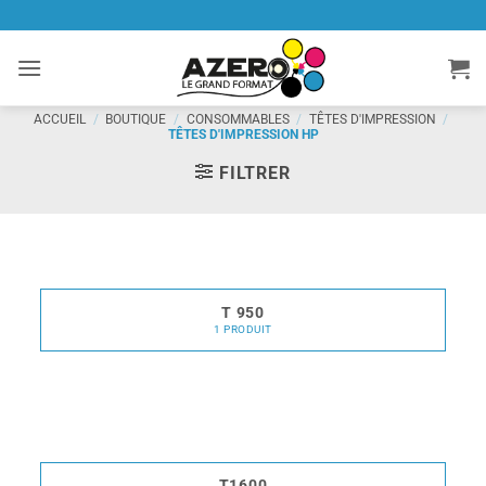
Passer
au
contenu
ACCUEIL
/
BOUTIQUE
/
CONSOMMABLES
/
TÊTES D'IMPRESSION
/
TÊTES D'IMPRESSION HP
FILTRER
T 950
1 PRODUIT
T1600