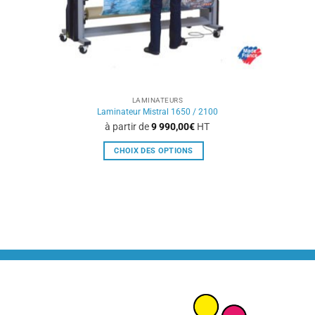
LAMINATEURS
Laminateur Mistral 1650 / 2100
à partir de
9 990,00
€
HT
CHOIX DES OPTIONS
Ce
produit
a
plusieurs
variations.
Les
options
peuvent
être
choisies
sur