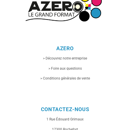
la
page
du
produit
AZERO
> Découvrez notre entreprise
> Foire aux questions
> Conditions générales de vente
CONTACTEZ-NOUS
1 Rue
Édouard Grimaux
17300 Rochefort