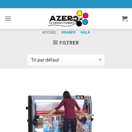
Passer
au
contenu
ACCUEIL
/
BRANDS
/
KALA
FILTRER