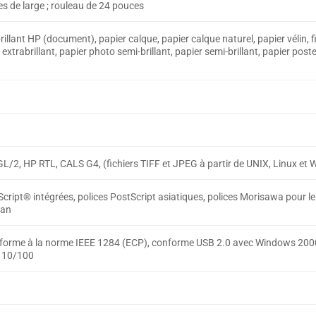
es de large ; rouleau de 24 pouces
brillant HP (document), papier calque, papier calque naturel, papier vélin, 
trabrillant, papier photo semi-brillant, papier semi-brillant, papier poster
L/2, HP RTL, CALS G4, (fichiers TIFF et JPEG à partir de UNIX, Linux et
ript® intégrées, polices PostScript asiatiques, polices Morisawa pour le
wan
nforme à la norme IEEE 1284 (ECP), conforme USB 2.0 avec Windows 2000, X
O 10/100