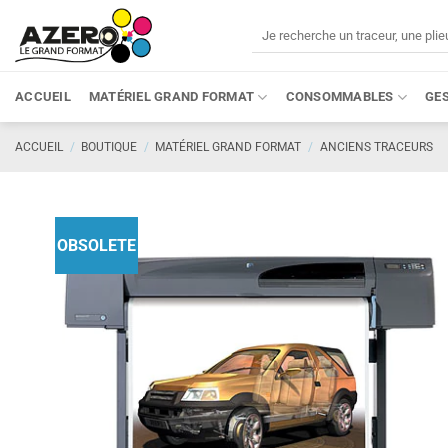
Passer
Recherche
au
pour :
contenu
ACCUEIL
MATÉRIEL GRAND FORMAT
CONSOMMABLES
GE
ACCUEIL
/
BOUTIQUE
/
MATÉRIEL GRAND FORMAT
/
ANCIENS TRACEURS
OBSOLETE