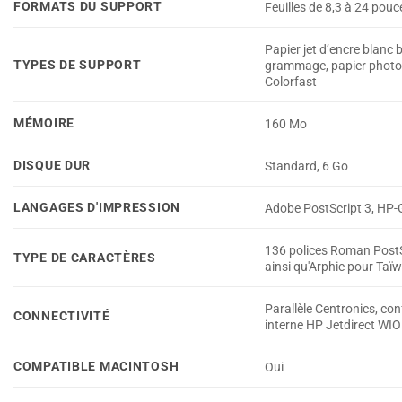
FORMATS DU SUPPORT
Feuilles de 8,3 à 24 pouc
Papier jet d’encre blanc 
TYPES DE SUPPORT
grammage, papier photo ex
Colorfast
MÉMOIRE
160 Mo
DISQUE DUR
Standard, 6 Go
LANGAGES D'IMPRESSION
Adobe PostScript 3, HP-G
136 polices Roman PostSc
TYPE DE CARACTÈRES
ainsi qu'Arphic pour Taï
Parallèle Centronics, co
CONNECTIVITÉ
interne HP Jetdirect WI
COMPATIBLE MACINTOSH
Oui