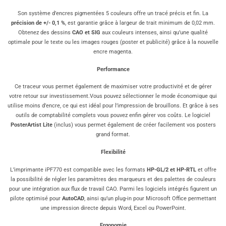
Son système d’encres pigmentées 5 couleurs offre un tracé précis et fin. La
précision de +/- 0,1 %
, est garantie grâce à largeur de trait minimum de 0,02 mm.
Obtenez des dessins
CAO et SIG
aux couleurs intenses, ainsi qu’une qualité
optimale pour le texte ou les images rouges (poster et publicité) grâce à la nouvelle
encre magenta.
Performance
Ce traceur vous permet également de maximiser votre productivité et de gérer
votre retour sur investissement.Vous pouvez sélectionner le mode économique qui
utilise moins d’encre, ce qui est idéal pour l’impression de brouillons. Et grâce à ses
outils de comptabilité complets vous pouvez enfin gérer vos coûts. Le logiciel
PosterArtist Lite
(inclus) vous permet également de créer facilement vos posters
grand format.
Flexibilité
L’imprimante iPF770 est compatible avec les formats
HP-GL/2 et HP-RTL
et offre
la possibilité de régler les paramètres des marqueurs et des palettes de couleurs
pour une intégration aux flux de travail CAO. Parmi les logiciels intégrés figurent un
pilote optimisé pour
AutoCAD
, ainsi qu’un plug-in pour Microsoft Office permettant
une impression directe depuis Word, Excel ou PowerPoint.
Ergonomie