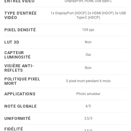
ENTRÉE VIDÉO
DisplayPort, HDMI, USB type C
TYPE D'ENTRÉE
1x DisplayPort (HDCP) 2x HDMI (HDCP) 3x USB
VIDÉO
Type-C (HDCP)
PIXEL DENSITÉ
109 ppi
LUT 3D
Non
CAPTEUR
Oui
LUMINOSITÉ
VISIÈRE ANTI-
Non
REFLETS
POLITIQUE PIXEL
0 pixel mort pendant 6 mois
MORT
APPLICATIONS
Photo amateur
NOTE GLOBALE
4/5
UNIFORMITÉ
3,5/5
FIDÉLITÉ