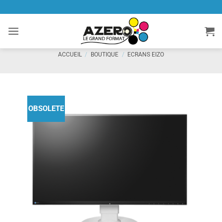
Passer
au
contenu
ACCUEIL
/
BOUTIQUE
/
ECRANS EIZO
OBSOLETE