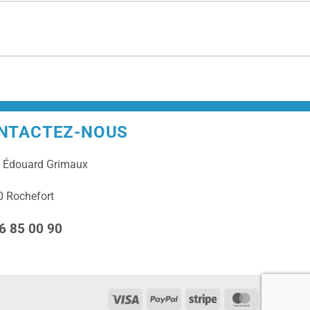
NTACTEZ-NOUS
e
Édouard Grimaux
 Rochefort
6 85 00 90
Visa
PayPal
Stripe
MasterCard
Cas