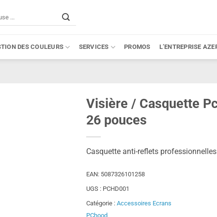
STION DES COULEURS
SERVICES
PROMOS
L’ENTREPRISE AZE
Visière / Casquette P
26 pouces
Casquette anti-reflets professionnell
EAN:
5087326101258
UGS :
PCHD001
Catégorie :
Accessoires Ecrans
PChood