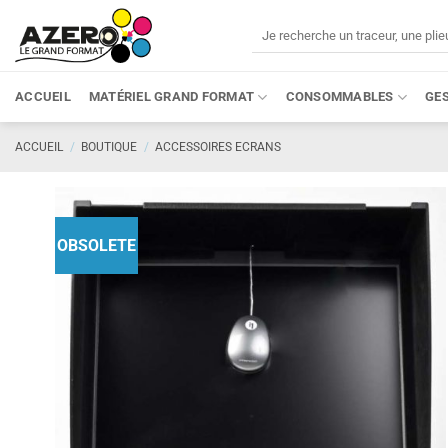
Passer
Recherche
au
pour :
contenu
ACCUEIL
MATÉRIEL GRAND FORMAT
CONSOMMABLES
GE
ACCUEIL
/
BOUTIQUE
/
ACCESSOIRES ECRANS
OBSOLETE